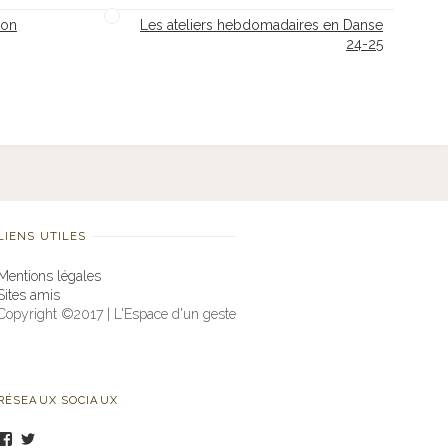
ion
Les ateliers hebdomadaires en Danse
24-25
LIENS UTILES
Mentions légales
Sites amis
Copyright ©2017 | L'Espace d'un geste
RÉSEAUX SOCIAUX
Voir
Voir